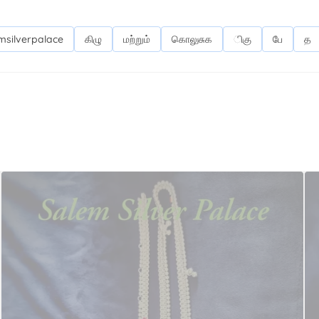
msilverpalace
கிழு
மற்றும்
கொலுசுக
ிகு
பே
த