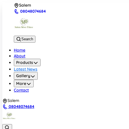
Salem
08048074684
Search
Home
About
Products
Latest News
Gallery
More
Contact
Salem
08048074684