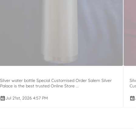
Silver water bottle Special Customised Order Salem Silver
Sil
Palace is the best trusted Online Store ...
Cus
Jul 21st, 2026 4:57 PM