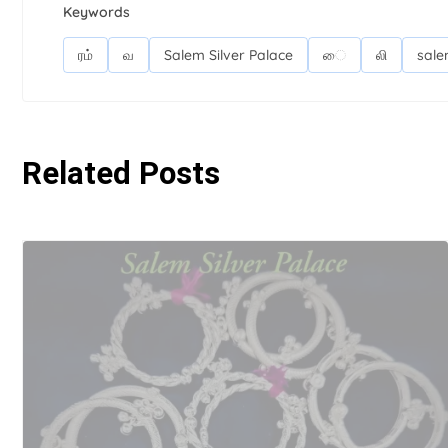
Keywords
ரம்
வ
Salem Silver Palace
ை
லி
sale
Related Posts