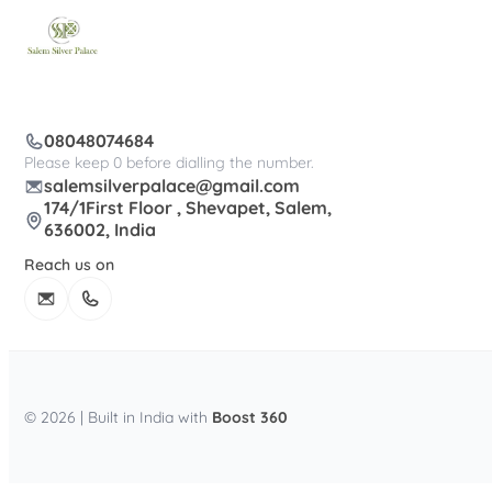
08048074684
Please keep 0 before dialling the number.
salemsilverpalace@gmail.com
174/1First Floor , Shevapet, Salem,
636002, India
Reach us on
© 2026 | Built in India with
Boost 360