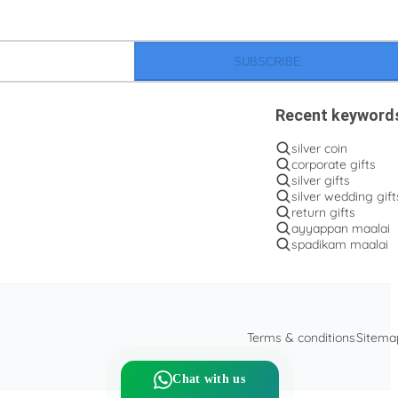
SUBSCRIBE
Recent keyword
silver coin
corporate gifts
silver gifts
silver wedding gift
return gifts
ayyappan maalai
spadikam maalai
Terms & conditions
Sitema
Chat with us